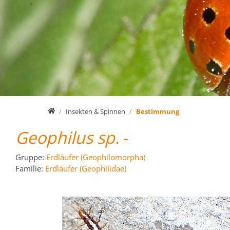
Home
Insekten & Spinnen
Bestimmung
Geophilus sp.
-
Gruppe:
Erdläufer (Geophilomorpha)
Familie:
Erdläufer (Geophilidae)