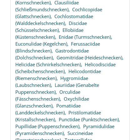
(Kornschnecken),
Clausiliidae
(Schließmundschnecken),
Cochlicopidae
(Glattschnecken),
Cochlostomatidae
(Walddeckelschnecken),
Discidae
(Schüsselschnecken),
Ellobiidae
(Küstenschnecken),
Enidae (Turmschnecken),
Euconulidae (Kegelchen),
Ferussaciidae
(Blindschnecken),
Gastrodontidae
(Dolchschnecken),
Geomitridae (Heideschnecken),
Helicidae (Schnirkelschnecken),
Helicodiscidae
(Scheibchenschnecken),
Helicodontidae
(Riemenschnecken),
Hygromiidae
(Laubschnecken),
Lauriidae (Genabelte
Puppenschnecken),
Orculidae
(Fässchenschnecken),
Oxychilidae
(Glanzschnecken),
Pomatiidae
(Landdeckelschnecken),
Pristilomatidae
(Kristallschnecken),
Punctidae (Punktschnecken),
Pupillidae (Puppenschnecken),
Pyramidulidae
(Pyramidenschnecken),
Succineidae
(Bernsteinschnecken),
Testacellidae