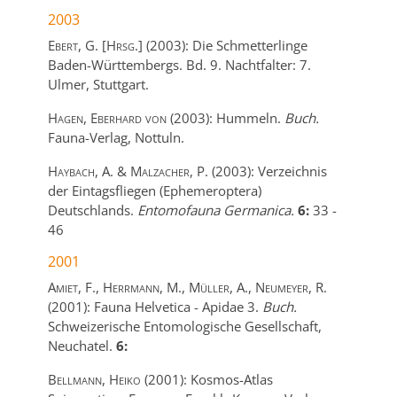
2003
Ebert, G. [Hrsg.]
(2003):
Die Schmetterlinge
Baden-Württembergs. Bd. 9. Nachtfalter: 7.
Ulmer,
Stuttgart.
Hagen, Eberhard von
(2003):
Hummeln.
Buch.
Fauna-Verlag,
Nottuln.
Haybach, A. & Malzacher, P.
(2003):
Verzeichnis
der Eintagsfliegen (Ephemeroptera)
Deutschlands.
Entomofauna Germanica.
6:
33
-
46
2001
Amiet, F., Herrmann, M., Müller, A., Neumeyer, R.
(2001):
Fauna Helvetica - Apidae 3.
Buch.
Schweizerische Entomologische Gesellschaft,
Neuchatel.
6:
Bellmann, Heiko
(2001):
Kosmos-Atlas