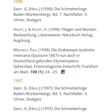
1998
Ebert, G. [Hrsg.]
(1998):
Die Schmetterlinge
Baden-Württembergs. Bd. 7. Nachtfalter: 5.
Ulmer,
Stuttgart.
Haupt, J. & Haupt, H.
(1998):
Fliegen und Mücken.
Beobachtung, Lebensweise.
Naturbuch Verlag,
Augsburg.
Westrich, Paul
(1998):
Die Grabwespe Isodontia
mexicana (Saussure 1867) nun auch in
Deutschland gefunden (Hymenoptera:
Sphecidae).
Entomologische Zeitschrift,
Frankfurt
am Main.
108 (1):
24
-
25
1997
Ebert, G. [Hrsg.]
(1997):
Die Schmetterlinge
Baden-Württembergs. Bd. 5. Nachtfalter: 3.
Ulmer,
Stuttgart.
Ebert, G. [Hrsg.]
(1997):
Die Schmetterlinge