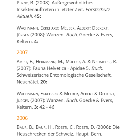
Perny, B.
(2008):
Außergewöhnliches
Insektenauftreten in letzter Zeit.
Forstschutz
Aktuell.
45:
Wachmann, Ekkehard; Melber, Albert; Deckert,
Jürgen
(2008):
Wanzen.
Buch.
Goecke & Evers,
Keltern.
4:
2007
Amiet, F.; Herrmann, M.; Müller, A. & Neumeyer, R.
(2007):
Fauna Helvetica - Apidae 5.
Buch.
Schweizerische Entomologische Gesellschaft,
Neuchâtel.
20:
Wachmann, Ekkehard & Melber, Albert & Deckert,
Jürgen
(2007):
Wanzen.
Buch.
Goecke & Evers,
Keltern.
3:
42
-
46
2006
Baur, B., Baur, H., Roesti, C., Roesti, D.
(2006):
Die
Heuschrecken der Schweiz.
Haupt,
Bern.