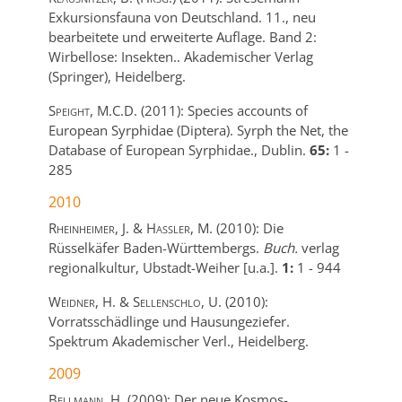
Exkursionsfauna von Deutschland. 11., neu
bearbeitete und erweiterte Auflage. Band 2:
Wirbellose: Insekten..
Akademischer Verlag
(Springer),
Heidelberg.
Speight, M.C.D.
(2011):
Species accounts of
European Syrphidae (Diptera).
Syrph the Net, the
Database of European Syrphidae.,
Dublin.
65:
1
-
285
2010
Rheinheimer, J. & Hassler, M.
(2010):
Die
Rüsselkäfer Baden-Württembergs.
Buch.
verlag
regionalkultur,
Ubstadt-Weiher [u.a.].
1:
1
-
944
Weidner, H. & Sellenschlo, U.
(2010):
Vorratsschädlinge und Hausungeziefer.
Spektrum Akademischer Verl.,
Heidelberg.
2009
Bellmann, H.
(2009):
Der neue Kosmos-