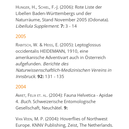
Hunger, H., Schiel, F.-J.
(2006):
Rote Liste der
Libellen Baden-Württembergs und der
Naturräume, Stand November 2005 (Odonata).
Libellula Supplement.
7:
3
-
14
2005
Rabitsch, W. & Heiss, E.
(2005):
Leptoglossus
occidentalis HEIDEMANN, 1910, eine
amerikanische Adventivart auch in Österreich
aufgefunden.
Berichte des
Naturwissenschaftlich-Medizinischen Vereins in
Innsbruck.
92:
131
-
135
2004
Amiet, Felix et. al.
(2004):
Fauna Helvetica - Apidae
4.
Buch.
Schweizerische Entomologische
Gesellschaft,
Neuchâtel.
9:
Van Veen, M. P.
(2004):
Hoverflies of Northwest
Europe.
KNNV Publishing,
Zeist, The Netherlands.