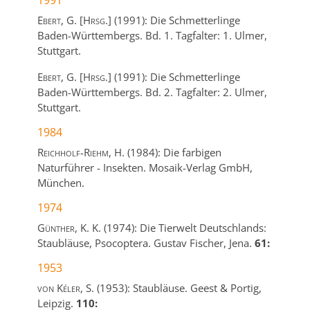
1991
Ebert, G. [Hrsg.]
(1991):
Die Schmetterlinge
Baden-Württembergs. Bd. 1. Tagfalter: 1.
Ulmer,
Stuttgart.
Ebert, G. [Hrsg.]
(1991):
Die Schmetterlinge
Baden-Württembergs. Bd. 2. Tagfalter: 2.
Ulmer,
Stuttgart.
1984
Reichholf-Riehm, H.
(1984):
Die farbigen
Naturführer - Insekten.
Mosaik-Verlag GmbH,
München.
1974
Günther, K. K.
(1974):
Die Tierwelt Deutschlands:
Staubläuse, Psocoptera.
Gustav Fischer,
Jena.
61:
1953
von Kéler, S.
(1953):
Staubläuse.
Geest & Portig,
Leipzig.
110: