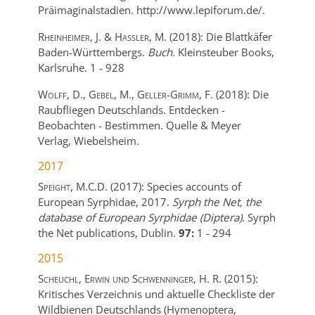
Präimaginalstadien.
http://www.lepiforum.de/.
Rheinheimer, J. & Hassler, M.
(2018):
Die Blattkäfer
Baden-Württembergs.
Buch.
Kleinsteuber Books,
Karlsruhe.
1
-
928
Wolff, D., Gebel, M., Geller-Grimm, F.
(2018):
Die
Raubfliegen Deutschlands. Entdecken -
Beobachten - Bestimmen.
Quelle & Meyer
Verlag,
Wiebelsheim.
2017
Speight, M.C.D.
(2017):
Species accounts of
European Syrphidae, 2017.
Syrph the Net, the
database of European Syrphidae (Diptera).
Syrph
the Net publications,
Dublin.
97:
1
-
294
2015
Scheuchl, Erwin und Schwenninger, H. R.
(2015):
Kritisches Verzeichnis und aktuelle Checkliste der
Wildbienen Deutschlands (Hymenoptera,