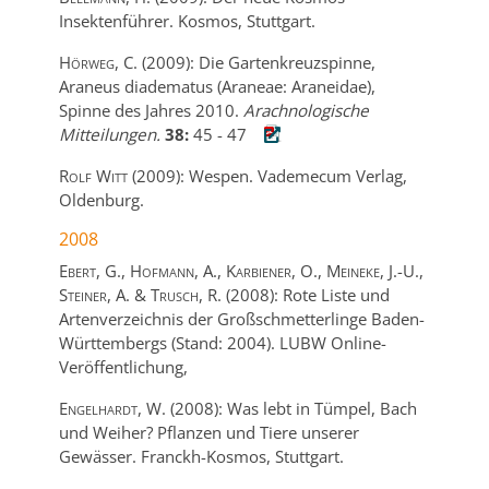
Insektenführer.
Kosmos,
Stuttgart.
Hörweg, C.
(2009):
Die Gartenkreuzspinne,
Araneus diadematus (Araneae: Araneidae),
Spinne des Jahres 2010.
Arachnologische
Mitteilungen.
38:
45
-
47
Rolf Witt
(2009):
Wespen.
Vademecum Verlag,
Oldenburg.
2008
Ebert, G., Hofmann, A., Karbiener, O., Meineke, J.-U.,
Steiner, A. & Trusch, R.
(2008):
Rote Liste und
Artenverzeichnis der Großschmetterlinge Baden-
Württembergs (Stand: 2004).
LUBW Online-
Veröffentlichung,
Engelhardt, W.
(2008):
Was lebt in Tümpel, Bach
und Weiher? Pflanzen und Tiere unserer
Gewässer.
Franckh-Kosmos,
Stuttgart.