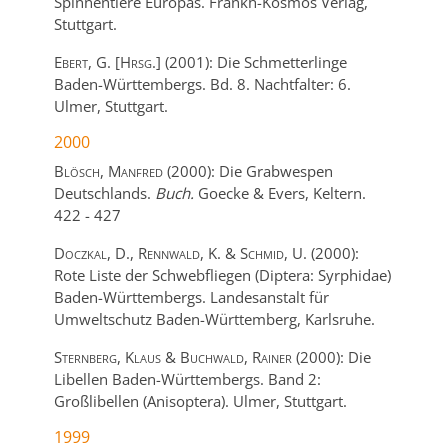
Spinnentiere Europas.
Frankh-Kosmos Verlag,
Stuttgart.
Ebert, G. [Hrsg.]
(2001):
Die Schmetterlinge
Baden-Württembergs. Bd. 8. Nachtfalter: 6.
Ulmer,
Stuttgart.
2000
Blösch, Manfred
(2000):
Die Grabwespen
Deutschlands.
Buch.
Goecke & Evers,
Keltern.
422
-
427
Doczkal, D., Rennwald, K. & Schmid, U.
(2000):
Rote Liste der Schwebfliegen (Diptera: Syrphidae)
Baden-Württembergs.
Landesanstalt für
Umweltschutz Baden-Württemberg,
Karlsruhe.
Sternberg, Klaus & Buchwald, Rainer
(2000):
Die
Libellen Baden-Württembergs. Band 2:
Großlibellen (Anisoptera).
Ulmer,
Stuttgart.
1999