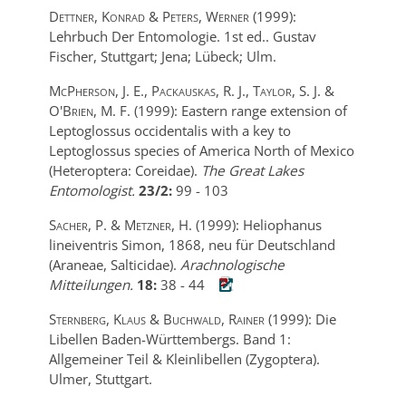
Dettner, Konrad & Peters, Werner
(1999):
Lehrbuch Der Entomologie. 1st ed..
Gustav
Fischer,
Stuttgart; Jena; Lübeck; Ulm.
McPherson, J. E., Packauskas, R. J., Taylor, S. J. &
O'Brien, M. F.
(1999):
Eastern range extension of
Leptoglossus occidentalis with a key to
Leptoglossus species of America North of Mexico
(Heteroptera: Coreidae).
The Great Lakes
Entomologist.
23/2:
99
-
103
Sacher, P. & Metzner, H.
(1999):
Heliophanus
lineiventris Simon, 1868, neu für Deutschland
(Araneae, Salticidae).
Arachnologische
Mitteilungen.
18:
38
-
44
Sternberg, Klaus & Buchwald, Rainer
(1999):
Die
Libellen Baden-Württembergs. Band 1:
Allgemeiner Teil & Kleinlibellen (Zygoptera).
Ulmer,
Stuttgart.