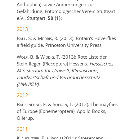
Anthophila) sowie Anmerkungen zur
Gefährdung.
Entomologischer Verein Stuttgart
e.V.,
Stuttgart.
50 (1):
2013
Ball, S. & Morris, R.
(2013):
Britain's Hoverflies -
a field guide.
Princeton University Press,
Wolf, B. & Widdig, T.
(2013):
Rote Liste der
Steinfliegen (Plecoptera) Hessens.
Hessisches
Ministerium für Umwelt, Klimaschutz,
Landwirtschaft und Verbraucherschutz
(HMUKLV).
2012
Bauernfeind, E. & Soldán, T.
(2012):
The mayflies
of Europe (Ephemeroptera).
Apollo Books,
Ollerup.
2011
Klausnitzer, B. (Hrsg.)
(2011):
Stresemann –