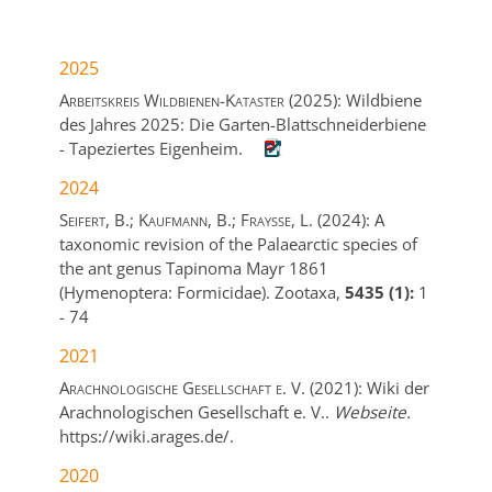
2025
Arbeitskreis Wildbienen-Kataster
(2025):
Wildbiene
des Jahres 2025: Die Garten-Blattschneiderbiene
- Tapeziertes Eigenheim.
2024
Seifert, B.; Kaufmann, B.; Fraysse, L.
(2024):
A
taxonomic revision of the Palaearctic species of
the ant genus Tapinoma Mayr 1861
(Hymenoptera: Formicidae).
Zootaxa,
5435 (1):
1
-
74
2021
Arachnologische Gesellschaft e. V.
(2021):
Wiki der
Arachnologischen Gesellschaft e. V..
Webseite.
https://wiki.arages.de/.
2020