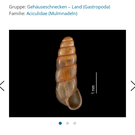
Gruppe:
Gehäuseschnecken – Land (Gastropoda)
Familie:
Aciculidae (Mulmnadeln)
‹