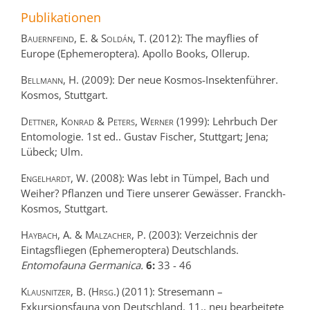
Publikationen
Bauernfeind, E. & Soldán, T.
(2012):
The mayflies of
Europe (Ephemeroptera).
Apollo Books,
Ollerup.
Bellmann, H.
(2009):
Der neue Kosmos-Insektenführer.
Kosmos,
Stuttgart.
Dettner, Konrad & Peters, Werner
(1999):
Lehrbuch Der
Entomologie. 1st ed..
Gustav Fischer,
Stuttgart; Jena;
Lübeck; Ulm.
Engelhardt, W.
(2008):
Was lebt in Tümpel, Bach und
Weiher? Pflanzen und Tiere unserer Gewässer.
Franckh-
Kosmos,
Stuttgart.
Haybach, A. & Malzacher, P.
(2003):
Verzeichnis der
Eintagsfliegen (Ephemeroptera) Deutschlands.
Entomofauna Germanica.
6:
33
-
46
Klausnitzer, B. (Hrsg.)
(2011):
Stresemann –
Exkursionsfauna von Deutschland. 11., neu bearbeitete