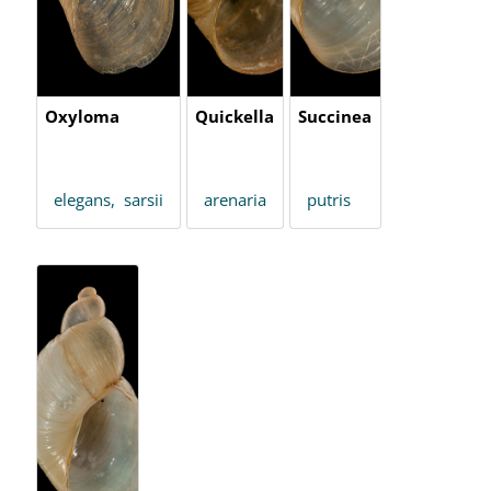
Oxyloma
Quickella
Succinea
elegans,
sarsii
arenaria
putris