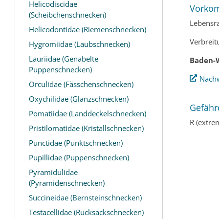
Helicodiscidae
Vorko
(Scheibchenschnecken)
Lebensr
Helicodontidae (Riemenschnecken)
Verbreit
Hygromiidae (Laubschnecken)
Lauriidae (Genabelte
Baden-
Puppenschnecken)
Nachw
Orculidae (Fässchenschnecken)
Oxychilidae (Glanzschnecken)
Gefähr
Pomatiidae (Landdeckelschnecken)
R (extre
Pristilomatidae (Kristallschnecken)
Punctidae (Punktschnecken)
Pupillidae (Puppenschnecken)
Pyramidulidae
(Pyramidenschnecken)
Succineidae (Bernsteinschnecken)
Testacellidae (Rucksackschnecken)