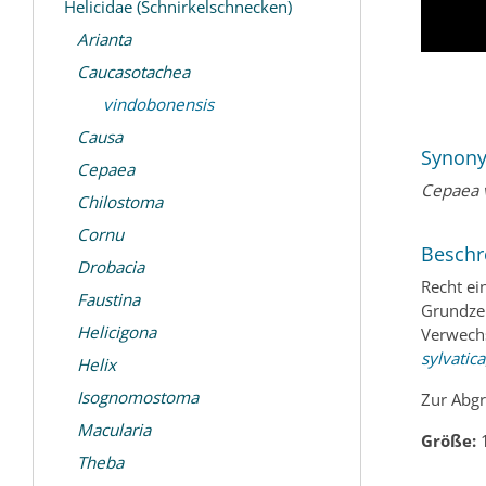
Helicidae (Schnirkelschnecken)
Arianta
Caucasotachea
vindobonensis
Causa
Synon
Cepaea
Cepaea 
Chilostoma
Cornu
Beschr
Drobacia
Recht ei
Faustina
Grundzei
Helicigona
Verwechs
sylvatica
Helix
Isognomostoma
Zur Abgr
Macularia
Größe:
1
Theba