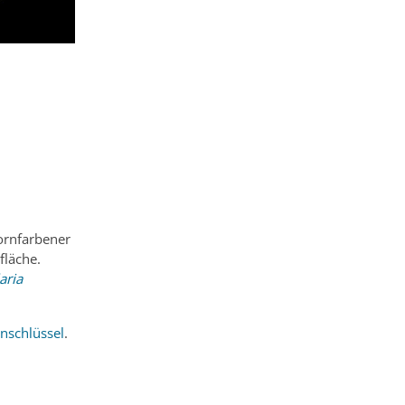
ornfarbener
fläche.
aria
nschlüssel
.