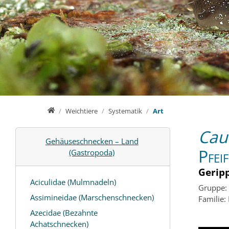
Home
Weichtiere
Systematik
Art
Cau
Gehäuseschnecken – Land
Pfei
(Gastropoda)
Gerip
Aciculidae (Mulmnadeln)
Gruppe:
Assimineidae (Marschenschnecken)
Familie:
Azecidae (Bezahnte
Achatschnecken)