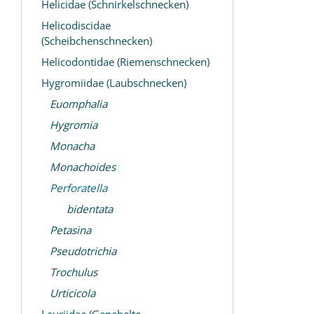
Helicidae (Schnirkelschnecken)
Helicodiscidae
(Scheibchenschnecken)
Helicodontidae (Riemenschnecken)
Hygromiidae (Laubschnecken)
Euomphalia
Hygromia
Monacha
Monachoides
Perforatella
bidentata
Petasina
Pseudotrichia
Trochulus
Urticicola
Lauriidae (Genabelte