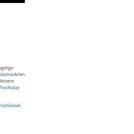
ugelige
tasina
-Arten
leinere
Trochulus
nschlüssel
.