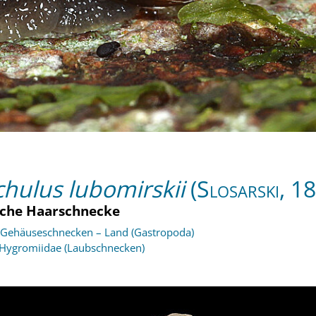
chulus lubomirskii
(Slosarski, 1
che Haarschnecke
Gehäuseschnecken – Land (Gastropoda)
Hygromiidae (Laubschnecken)