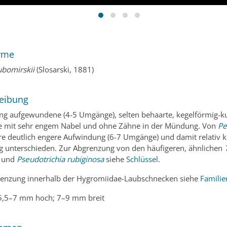
yme
lubomirskii
(Slosarski, 1881)
eibung
eng aufgewundene (4-5 Umgänge), selten behaarte, kegelförmig-k
e mit sehr engem Nabel und ohne Zähne in der Mündung. Von
Pe
re deutlich engere Aufwindung (6-7 Umgänge) und damit relativ k
unterschieden. Zur Abgrenzung von den häufigeren, ähnlichen
und
Pseudotrichia rubiginosa
siehe
Schlüssel
.
renzung innerhalb der Hygromiidae-Laubschnecken siehe
Familie
,5–7 mm hoch; 7–9 mm breit