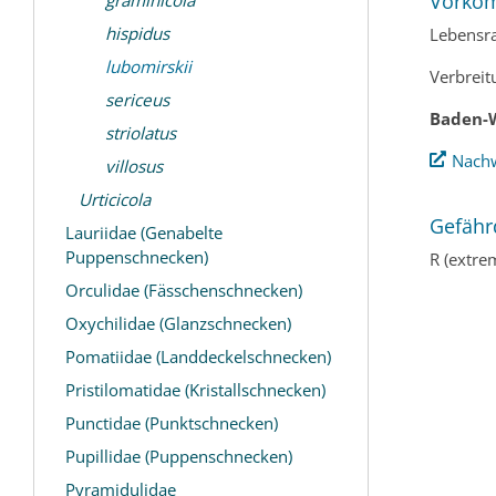
Vorko
hispidus
Lebensr
lubomirskii
Verbreit
sericeus
Baden-
striolatus
Nachw
villosus
Urticicola
Gefähr
Lauriidae (Genabelte
Puppenschnecken)
R (extre
Orculidae (Fässchenschnecken)
Oxychilidae (Glanzschnecken)
Pomatiidae (Landdeckelschnecken)
Pristilomatidae (Kristallschnecken)
Punctidae (Punktschnecken)
Pupillidae (Puppenschnecken)
Pyramidulidae