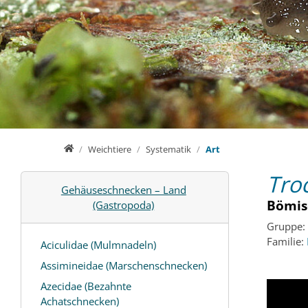
Home
Weichtiere
Systematik
Art
Tro
Gehäuseschnecken – Land
Bömis
(Gastropoda)
Gruppe:
Familie:
Aciculidae (Mulmnadeln)
Assimineidae (Marschenschnecken)
Azecidae (Bezahnte
Achatschnecken)