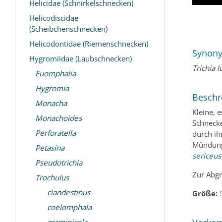
Helicidae (Schnirkelschnecken)
Helicodiscidae
(Scheibchenschnecken)
Helicodontidae (Riemenschnecken)
Synon
Hygromiidae (Laubschnecken)
Trichia 
Euomphalia
Hygromia
Beschr
Monacha
Kleine, 
Monachoides
Schneck
Perforatella
durch ih
Mündung 
Petasina
sericeus
Pseudotrichia
Zur Abg
Trochulus
clandestinus
Größe:
5
coelomphala
graminicola