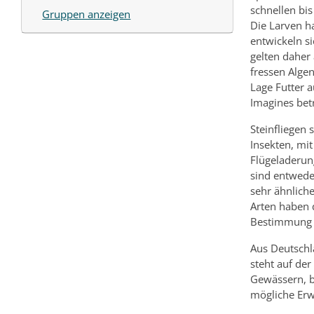
schnellen bi
Gruppen anzeigen
Die Larven ha
entwickeln s
gelten daher 
fressen Alge
Lage Futter 
Imagines bet
Steinfliegen
Insekten, mit
Flügeladerun
sind entweder
sehr ähnliche
Arten haben 
Bestimmung d
Aus Deutschla
steht auf der
Gewässern, b
mögliche Erw