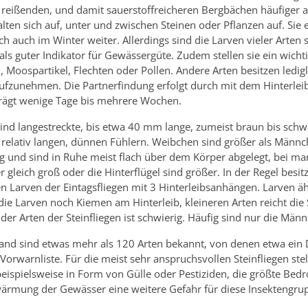
s reißenden, und damit sauerstoffreicheren Bergbächen häufiger a
lten sich auf, unter und zwischen Steinen oder Pflanzen auf. Sie
ich auch im Winter weiter. Allerdings sind die Larven vieler Ar
als guter Indikator für Gewässergüte. Zudem stellen sie ein wicht
n, Moospartikel, Flechten oder Pollen. Andere Arten besitzen le
aufzunehmen. Die Partnerfindung erfolgt durch mit dem Hinterle
rägt wenige Tage bis mehrere Wochen.
 sind langestreckte, bis etwa 40 mm lange, zumeist braun bis sch
 relativ langen, dünnen Fühlern. Weibchen sind größer als Männch
g und sind in Ruhe meist flach über dem Körper abgelegt, bei man
 gleich groß oder die Hinterflügel sind größer. In der Regel besi
n Larven der Eintagsfliegen mit 3 Hinterleibsanhängen. Larven äh
die Larven noch Kiemen am Hinterleib, kleineren Arten reicht die
er Arten der Steinfliegen ist schwierig. Häufig sind nur die Män
nd sind etwas mehr als 120 Arten bekannt, von denen etwa ein Dri
 Vorwarnliste. Für die meist sehr anspruchsvollen Steinfliegen s
eispielsweise in Form von Gülle oder Pestiziden, die größte Be
ärmung der Gewässer eine weitere Gefahr für diese Insektengru