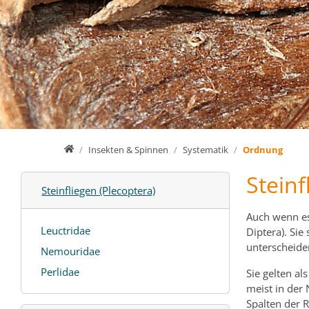
Home
Insekten & Spinnen
Systematik
Ordnung
Steinf
Steinfliegen (Plecoptera)
Auch wenn es 
Leuctridae
Diptera). Sie
unterscheiden
Nemouridae
Perlidae
Sie gelten a
meist in der 
Spalten der 