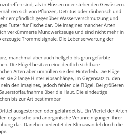
nzutreffen sind, als in Flüssen oder stehenden Gewässern.
 ernähren sich von Pflanzen, Detritus oder räuberisch und
ten sehr empfindlich gegenüber Wasserverschmutzung und
iges Futter für Fische dar. Die Imagines mancher Arten
diglich verkümmerte Mundwerkzeuge und sind nicht mehr in
ib erzeugte Trommelsignale. Die Lebenserwartung der
warz, manchmal aber auch hellgelb bis grün gefärbte
en. Die Flügel besitzen eine deutlich sichtbare
chen Arten aber umhüllen sie den Hinterleib. Die Flügel
tzen sie 2 lange Hinterleibsanhänge, im Gegensatz zu den
neln den Imagines, jedoch fehlen die Flügel. Bei größeren
 Sauerstoffaufnahme über die Haut. Die eindeutige
nchen bis zur Art bestimmbar
ttel ausgestorben oder gefährdet ist. Ein Viertel der Arten
tellen organische und anorganische Verunreinigungen ihrer
drohung dar. Daneben bedeutet der Klimawandel durch die
ppe.