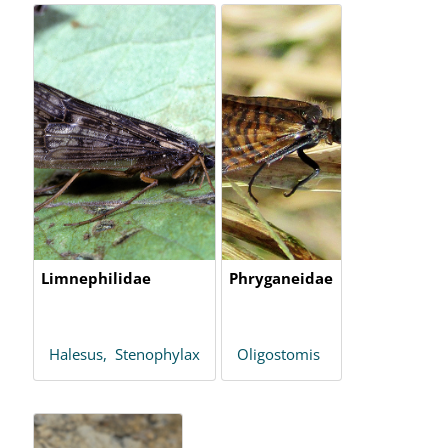
Limnephilidae
Phryganeidae
Halesus,
Stenophylax
Oligostomis