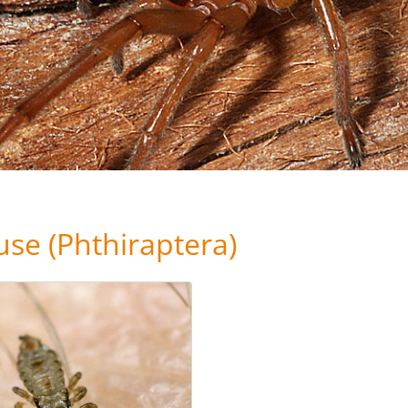
use (Phthiraptera)