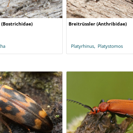
 (Bostrichidae)
Breitrüssler (Anthribidae)
tha
Platyrhinus,
Platystomos