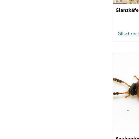
Glanzkäfer
Glischroc
Keulendüs