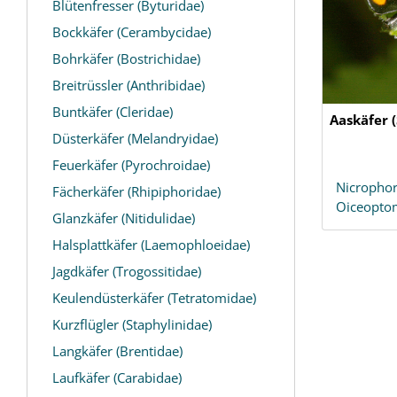
Blütenfresser (Byturidae)
Bockkäfer (Cerambycidae)
Bohrkäfer (Bostrichidae)
Breitrüssler (Anthribidae)
Buntkäfer (Cleridae)
Aaskäfer (
Düsterkäfer (Melandryidae)
Feuerkäfer (Pyrochroidae)
Nicropho
Fächerkäfer (Rhipiphoridae)
Oiceopt
Glanzkäfer (Nitidulidae)
Halsplattkäfer (Laemophloeidae)
Jagdkäfer (Trogossitidae)
Keulendüsterkäfer (Tetratomidae)
Kurzflügler (Staphylinidae)
Langkäfer (Brentidae)
Laufkäfer (Carabidae)