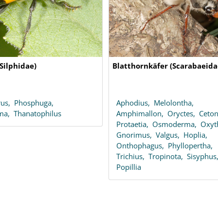
Silphidae)
Blatthornkäfer (Scarabaeida
rus,
Phosphuga,
Aphodius,
Melolontha,
oma,
Thanatophilus
Amphimallon,
Oryctes,
Ceton
Protaetia,
Osmoderma,
Oxyt
Gnorimus,
Valgus,
Hoplia,
Onthophagus,
Phyllopertha,
Trichius,
Tropinota,
Sisyphus
Popillia