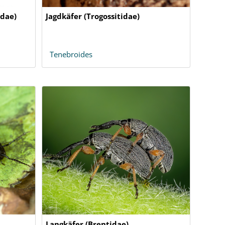
idae)
Jagdkäfer (Trogossitidae)
Tenebroides
Langkäfer (Brentidae)