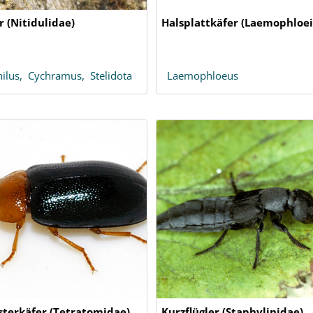
 (Nitidulidae)
Halsplattkäfer (Laemophloe
hilus,
Cychramus,
Stelidota
Laemophloeus
terkäfer (Tetratomidae)
Kurzflügler (Staphylinidae)