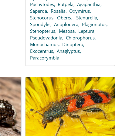
Pachytodes,
Rutpela,
Agapanthia,
Saperda,
Rosalia,
Oxymirus,
Stenocorus,
Oberea,
Stenurella,
Spondylis,
Anoplodera,
Plagionotus,
Stenopterus,
Mesosa,
Leptura,
Pseudovadonia,
Chlorophorus,
Monochamus,
Dinoptera,
Exocentrus,
Anaglyptus,
Paracorymbia