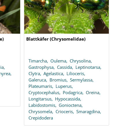
e)
Blattkäfer (Chrysomelidae)
Timarcha,
Oulema,
Chrysolina,
ia,
Gastrophysa,
Cassida,
Leptinotarsa,
hyrea,
Clytra,
Agelastica,
Lilioceris,
Galeruca,
Bromius,
Sermylassa,
Plateumaris,
Luperus,
,
Cryptocephalus,
Podagrica,
Oreina,
Longitarsus,
Hypocassida,
Labidostomis,
Gonioctena,
Chrysomela,
Crioceris,
Smaragdina,
Crepidodera