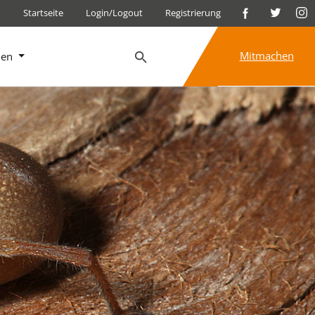
Startseite
Login/Logout
Registrierung
Mitmachen
nen