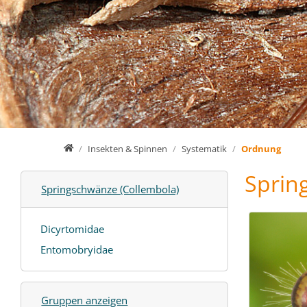
Home
Insekten & Spinnen
Systematik
Ordnung
Sprin
Springschwänze (Collembola)
Dicyrtomidae
Entomobryidae
Gruppen anzeigen