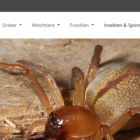
Gräser
Weichtiere
Fossilien
Insekten & Spin