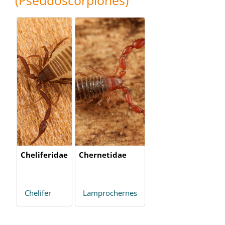
(Pseudoscorpiones)
Cheliferidae
Chernetidae
Chelifer
Lamprochernes