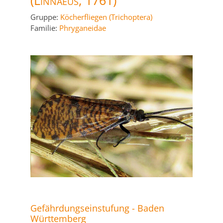
(Linnaeus, 1761)
Gruppe:
Köcherfliegen (Trichoptera)
Familie:
Phryganeidae
Gefährdungseinstufung - Baden
Württemberg