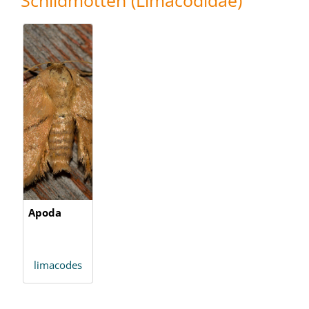
Schildmotten (Limacodidae)
Apoda
limacodes