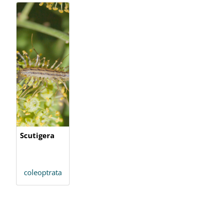
Scutigera
coleoptrata