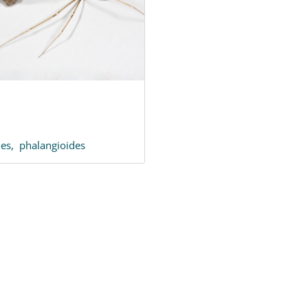
des,
phalangioides