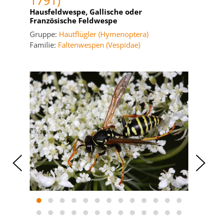
1791)
Hausfeldwespe, Gallische oder
Französische Feldwespe
Gruppe:
Hautflügler (Hymenoptera)
Familie:
Faltenwespen (Vespidae)
‹