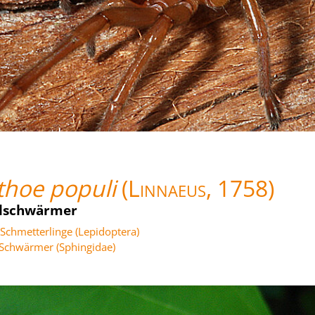
thoe populi
(Linnaeus, 1758)
lschwärmer
Schmetterlinge (Lepidoptera)
Schwärmer (Sphingidae)