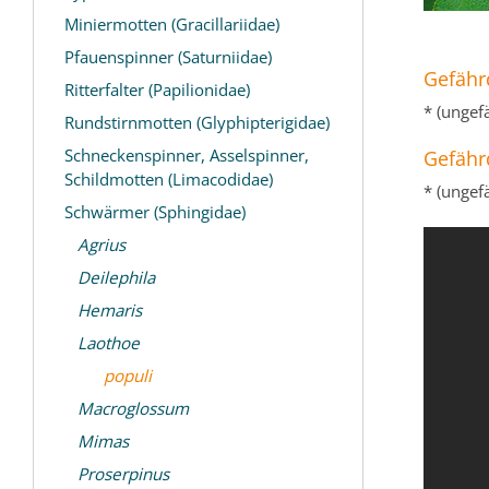
Miniermotten (Gracillariidae)
Pfauenspinner (Saturniidae)
Gefähr
Ritterfalter (Papilionidae)
* (ungef
Rundstirnmotten (Glyphipterigidae)
Schneckenspinner, Asselspinner,
Gefähr
Schildmotten (Limacodidae)
* (ungef
Schwärmer (Sphingidae)
Agrius
Deilephila
Hemaris
Laothoe
populi
Macroglossum
Mimas
Proserpinus