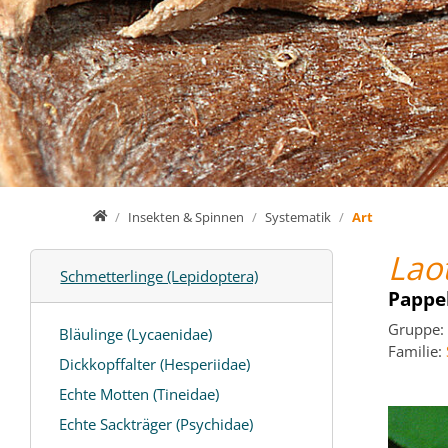
Home
Insekten & Spinnen
Systematik
Art
Lao
Schmetterlinge (Lepidoptera)
Pappe
Gruppe:
Bläulinge (Lycaenidae)
Familie:
Dickkopffalter (Hesperiidae)
Echte Motten (Tineidae)
Echte Sackträger (Psychidae)