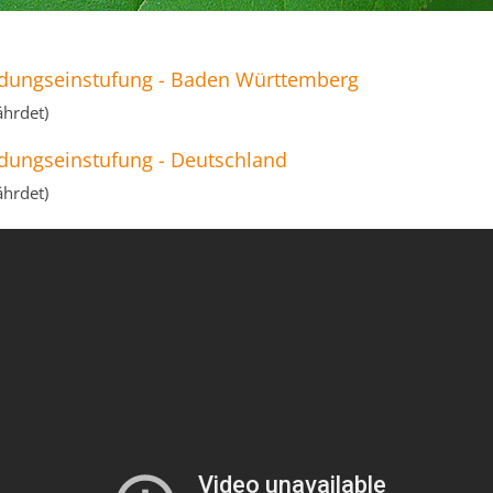
dungseinstufung - Baden Württemberg
ährdet)
dungseinstufung - Deutschland
ährdet)