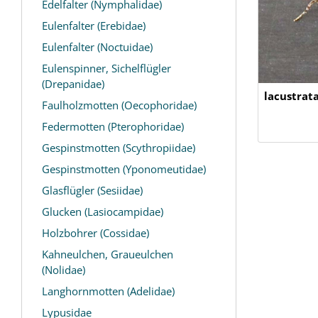
Edelfalter (Nymphalidae)
Eulenfalter (Erebidae)
Eulenfalter (Noctuidae)
Eulenspinner, Sichelflügler
(Drepanidae)
lacustrat
Faulholzmotten (Oecophoridae)
Federmotten (Pterophoridae)
Gespinstmotten (Scythropiidae)
Gespinstmotten (Yponomeutidae)
Glasflügler (Sesiidae)
Glucken (Lasiocampidae)
Holzbohrer (Cossidae)
Kahneulchen, Graueulchen
(Nolidae)
Langhornmotten (Adelidae)
Lypusidae