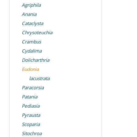
Agriphila
Anania
Cataclysta
Chrysoteuchia
Crambus
Cydalima
Dolicharthria
Eudonia
lacustrata
Paracorsia
Patania
Pediasia
Pyrausta
Scoparia
Sitochroa