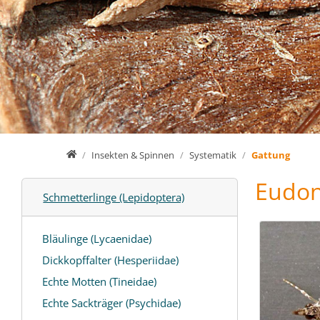
Home
Insekten & Spinnen
Systematik
Gattung
Eudon
Schmetterlinge (Lepidoptera)
Bläulinge (Lycaenidae)
Dickkopffalter (Hesperiidae)
Echte Motten (Tineidae)
Echte Sackträger (Psychidae)