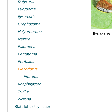
Dolycoris
Eurydema
Eysarcoris
Graphosoma
Halyomorpha
lituratus
Nezara
Palomena
Pentatoma
Peribalus
Piezodorus
lituratus
Rhaphigaster
Troilus
Zicrona
Blattflöhe (Psyllidae)