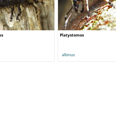
us
Platystomos
albinus