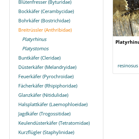
Blütenfresser (Byturidae)
Bockkäfer (Cerambycidae)
Bohrkäfer (Bostrichidae)
Breitrüssler (Anthribidae)
Platyrhinus
Platyrhin
Platystomos
Buntkäfer (Cleridae)
resinosus
Düsterkäfer (Melandryidae)
Feuerkäfer (Pyrochroidae)
Fächerkäfer (Rhipiphoridae)
Glanzkäfer (Nitidulidae)
Halsplattkäfer (Laemophloeidae)
Jagdkäfer (Trogossitidae)
Keulendüsterkäfer (Tetratomidae)
Kurzflügler (Staphylinidae)