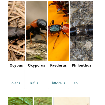
Ocypus
Oxyporus
Paederus
Philonthus
olens
rufus
littoralis
sp.