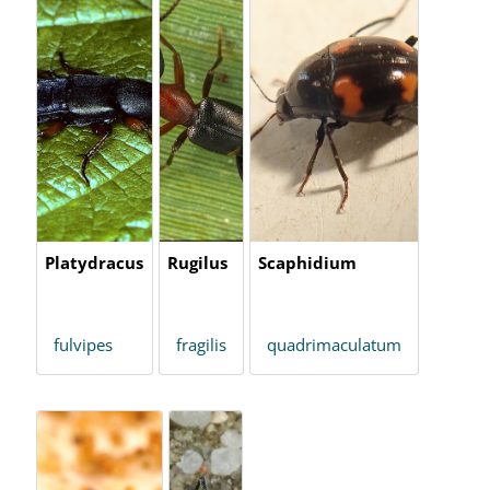
Platydracus
Rugilus
Scaphidium
fulvipes
fragilis
quadrimaculatum