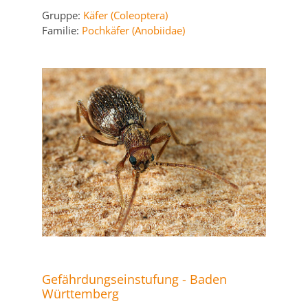
Gruppe:
Käfer (Coleoptera)
Familie:
Pochkäfer (Anobiidae)
Gefährdungseinstufung - Baden
Württemberg