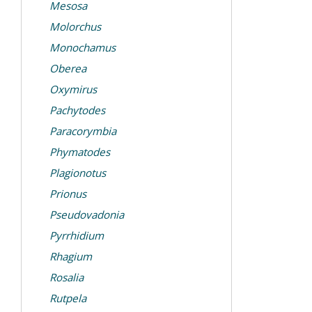
Mesosa
Molorchus
Monochamus
Oberea
Oxymirus
Pachytodes
Paracorymbia
Phymatodes
Plagionotus
Prionus
Pseudovadonia
Pyrrhidium
Rhagium
Rosalia
Rutpela