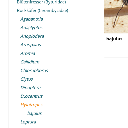
Blütenfresser (Byturidae)
Bockkäfer (Cerambycidae)
Agapanthia
Anaglyptus
Anoplodera
bajulus
Arhopalus
Aromia
Callidium
Chlorophorus
Clytus
Dinoptera
Exocentrus
Hylotrupes
bajulus
Leptura