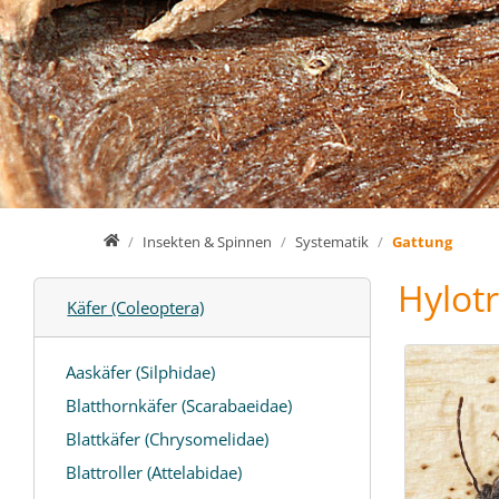
Home
Insekten & Spinnen
Systematik
Gattung
Hylot
Käfer (Coleoptera)
Aaskäfer (Silphidae)
Blatthornkäfer (Scarabaeidae)
Blattkäfer (Chrysomelidae)
Blattroller (Attelabidae)