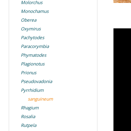
Molorchus
Monochamus
Oberea
Oxymirus
Pachytodes
Paracorymbia
Phymatodes
Plagionotus
Prionus
Pseudovadonia
Pyrrhidium
sanguineum
Rhagium
Rosalia
Rutpela