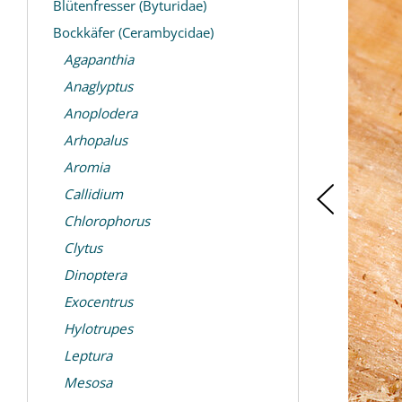
Blütenfresser (Byturidae)
Bockkäfer (Cerambycidae)
Agapanthia
Anaglyptus
Anoplodera
Arhopalus
Aromia
Callidium
Chlorophorus
Clytus
Dinoptera
Exocentrus
Hylotrupes
Leptura
Mesosa