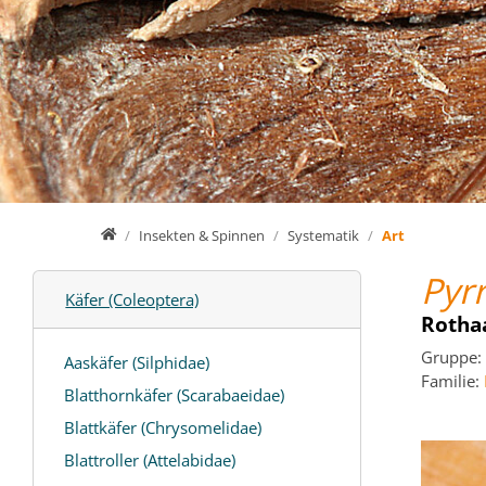
Home
Insekten & Spinnen
Systematik
Art
Pyr
Käfer (Coleoptera)
Rotha
Gruppe:
Aaskäfer (Silphidae)
Familie:
Blatthornkäfer (Scarabaeidae)
Blattkäfer (Chrysomelidae)
Blattroller (Attelabidae)