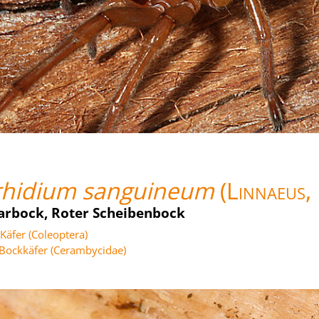
rhidium sanguineum
(Linnaeus,
arbock, Roter Scheibenbock
Käfer (Coleoptera)
Bockkäfer (Cerambycidae)