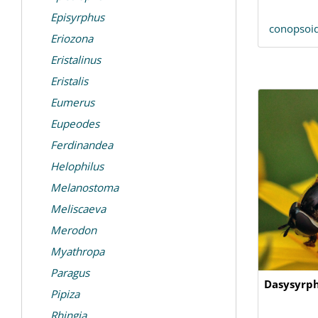
Episyrphus
conopsoi
Eriozona
Eristalinus
Eristalis
Eumerus
Eupeodes
Ferdinandea
Helophilus
Melanostoma
Meliscaeva
Merodon
Myathropa
Paragus
Dasysyrp
Pipiza
Rhingia