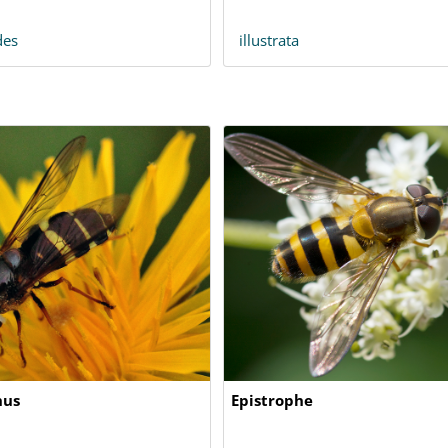
des
illustrata
hus
Epistrophe