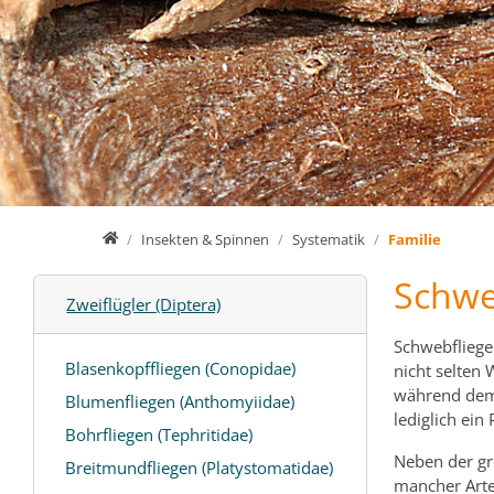
Home
Insekten & Spinnen
Systematik
Familie
Schwe
Zweiflügler (Diptera)
Schwebfliege
Blasenkopffliegen (Conopidae)
nicht selten
während dem 
Blumenfliegen (Anthomyiidae)
lediglich ein 
Bohrfliegen (Tephritidae)
Neben der gro
Breitmundfliegen (Platystomatidae)
mancher Arte