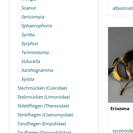
Scaeva
albostria
Sericomyia
Sphaerophoria
Syritta
Syrphus
Temnostoma
Volucella
Xanthogramma
Xylota
Stechmücken (Culicidae)
Stelzmücken (Limoniidae)
Stilettfliegen (Therevidae)
Eriozona
Stinkfliegen (Coenomyidae)
Tanzfliegen (Empididae)
syrphoide
Taufliegen (Drosophilidae)