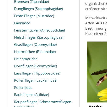
Bremsen (Tabanidae)
organischer 
Dungfliegen (Scathophagidae)
ernähren sic
Echte Fliegen (Muscidae)
Mit weltweit 
Fanniidae
Arten. Aus B
Bestimmung d
Fenstermücken (Anisopodidae)
Klausnitzer 
Fleischfliegen (Sarcophagidae)
Grasfliegen (Opomyzidae)
Haarmücken (Bibionidae)
Heleomyzidae
Hornfliegen (Sciomyzidae)
Lausfliegen (Hippoboscidae)
Polierfliegen (Lauxaniidae)
Polleniidae
Raubfliegen (Asilidae)
Raupenfliegen, Schmarotzerfliegen
Baccha
(Tachinidae)