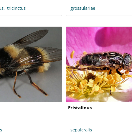
tus,
tricinctus
grossulariae
Eristalinus
s
sepulcralis