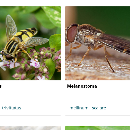
s
Melanostoma
,
trivittatus
mellinum,
scalare