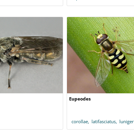
Eupeodes
corollae,
latifasciatus,
luniger