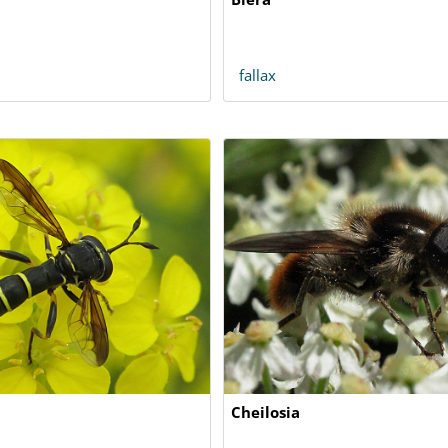
fallax
Cheilosia