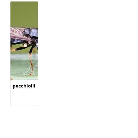
pecchiolii