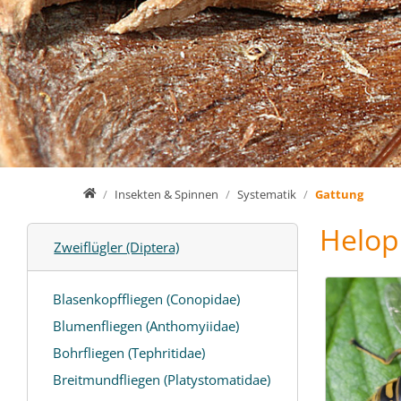
Home
Insekten & Spinnen
Systematik
Gattung
Helop
Zweiflügler (Diptera)
Blasenkopffliegen (Conopidae)
Blumenfliegen (Anthomyiidae)
Bohrfliegen (Tephritidae)
Breitmundfliegen (Platystomatidae)