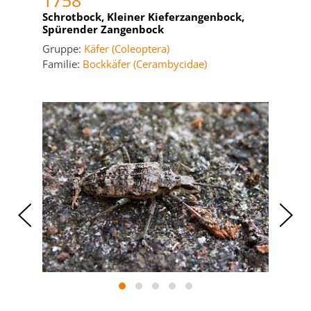
1758
Schrotbock, Kleiner Kieferzangenbock,
Spürender Zangenbock
Gruppe:
Käfer (Coleoptera)
Familie:
Bockkäfer (Cerambycidae)
‹