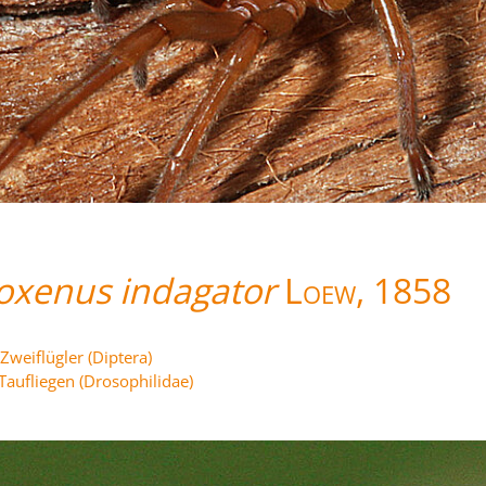
oxenus indagator
Loew, 1858
Zweiflügler (Diptera)
Taufliegen (Drosophilidae)