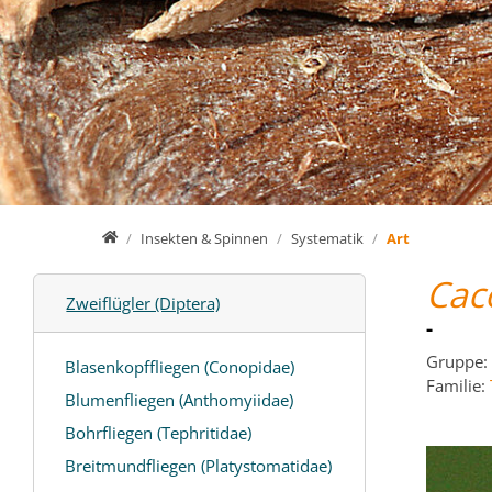
Home
Insekten & Spinnen
Systematik
Art
Cac
Zweiflügler (Diptera)
-
Gruppe:
Blasenkopffliegen (Conopidae)
Familie:
Blumenfliegen (Anthomyiidae)
Bohrfliegen (Tephritidae)
Breitmundfliegen (Platystomatidae)