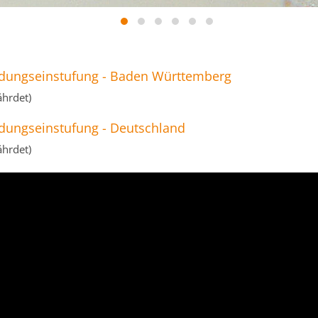
dungseinstufung - Baden Württemberg
ährdet)
dungseinstufung - Deutschland
ährdet)