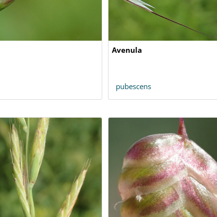
Avenula
pubescens