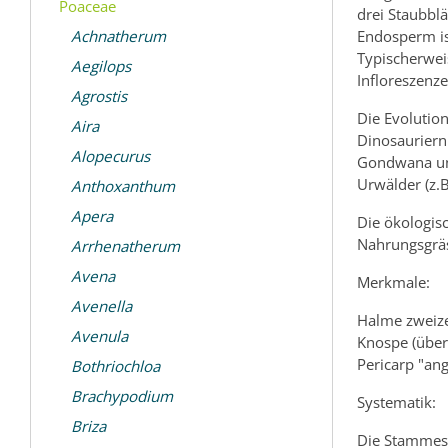
Poaceae
drei Staubblä
Achnatherum
Endosperm ist
Typischerwei
Aegilops
Infloreszenz
Agrostis
Die Evolution
Aira
Dinosauriern
Alopecurus
Gondwana und
Urwälder (z.
Anthoxanthum
Apera
Die ökologis
Nahrungsgräs
Arrhenatherum
Avena
Merkmale:
Avenella
Halme zweizei
Avenula
Knospe (über 
Pericarp "an
Bothriochloa
Brachypodium
Systematik:
Briza
Die Stammesg