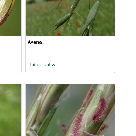
Avena
fatua,
sativa