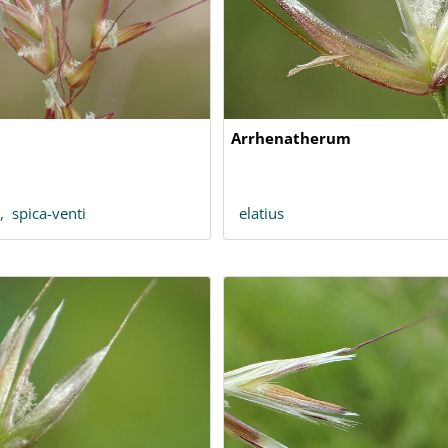
Arrhenatherum
a,
spica-venti
elatius