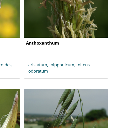
Anthoxanthum
oides,
aristatum,
nipponicum,
nitens,
odoratum