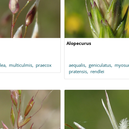
Alopecurus
llea,
multiculmis,
praecox
aequalis,
geniculatus,
myosur
pratensis,
rendlei