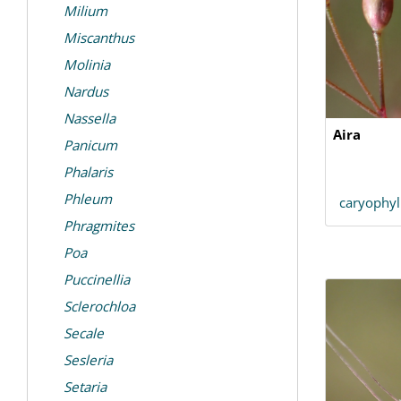
Milium
Miscanthus
Molinia
Nardus
Nassella
Aira
Panicum
Phalaris
Phleum
caryophy
Phragmites
Poa
Puccinellia
Sclerochloa
Secale
Sesleria
Setaria