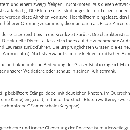
ttern und einem zweigriffeligen Fruchtknoten. Aus diesen entwick
 stärkehaltig. Die Blüten selbst sind ungestielt und einzeln oder
se werden diese Ährchen von zwei Hochblättern eingefasst, den H
en höherer Ordnung zusammen, die man dann als Rispe, Ähren etc
 der Gräser reicht bis in die Kreidezeit zurück. Die charakteristis
. Die aktuelle Diversität lässt sich indes auf die zunehmende A
 Laurasia zurückführen. Die ursprünglichsten Gräser, die es heut
B. Anomochloa). Nächstverwandt sind die kleinen, exotischen Fami
che und ökonomische Bedeutung der Gräser ist überragend. Man 
er unserer Weidetiere oder schaue in seinen Kühlschrank.
lig beblättert, Stängel dabei mit deutlichen Knoten, im Querschnit
eine Kante) eingerollt, mitunter borstlich; Blüten zwitterig, zwei
geschmolzener" Samenschale (Karyopse).
eschichte und innere Gliederung der Poaceae ist mittlerweile gut