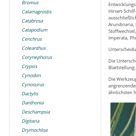
Bromus
Entwicklungs
Hirsen-Schil
Calamagrostis
ausschließli
Catabrosa
Arundinaria,
Catapodium
Stoffwechsel
Imperata, Phr
Cenchrus
Coleanthus
Unterscheidu
Corynephorus
Die Untersch
Crypsis
Blattstellung.
Cynodon
Die Werkzeug
Cynosurus
angrenzender
ähnlichsten 
Dactylis
Danthonia
Deschampsia
Digitaria
Drymochloa