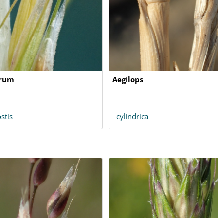
rum
Aegilops
stis
cylindrica