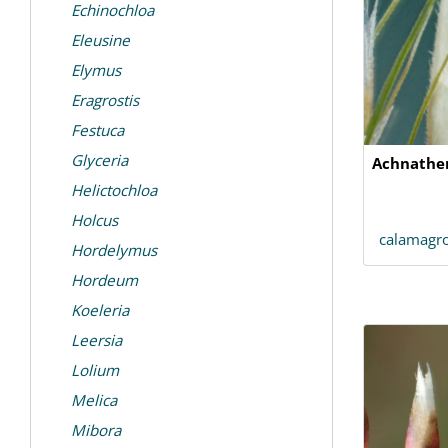
Echinochloa
Eleusine
Elymus
Eragrostis
Festuca
Glyceria
Achnathe
Helictochloa
Holcus
calamagro
Hordelymus
Hordeum
Koeleria
Leersia
Lolium
Melica
Mibora