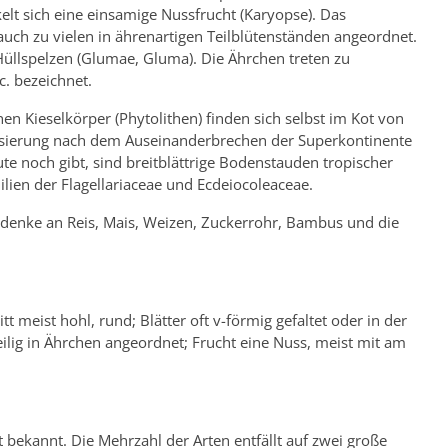
elt sich eine einsamige Nussfrucht (Karyopse). Das
 auch zu vielen in ährenartigen Teilblütenständen angeordnet.
üllspelzen (Glumae, Gluma). Die Ährchen treten zu
. bezeichnet.
chen Kieselkörper (Phytolithen) finden sich selbst im Kot von
ridisierung nach dem Auseinanderbrechen der Superkontinente
e noch gibt, sind breitblättrige Bodenstauden tropischer
lien der Flagellariaceae und Ecdeiocoleaceae.
denke an Reis, Mais, Weizen, Zuckerrohr, Bambus und die
t meist hohl, rund; Blätter oft v-förmig gefaltet oder in der
zeilig in Ährchen angeordnet; Frucht eine Nuss, meist mit am
 bekannt. Die Mehrzahl der Arten entfällt auf zwei große