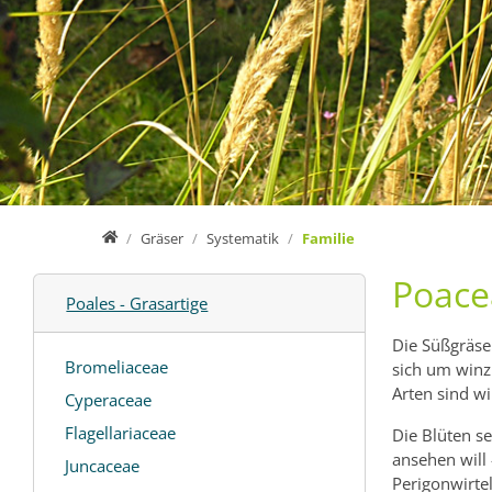
Home
Gräser
Systematik
Familie
Poace
Poales - Grasartige
Die Süßgräse
Bromeliaceae
sich um winzi
Arten sind w
Cyperaceae
Flagellariaceae
Die Blüten s
ansehen will
Juncaceae
Perigonwirtel